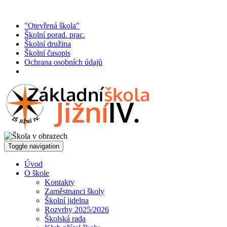
"Otevřená škola"
Školní porad. prac.
Školní družina
Školní časopis
Ochrana osobních údajů
Toggle navigation
Úvod
O škole
Kontakty
Zaměstnanci školy
Školní jidelna
Rozvrhy 2025/2026
Školská rada