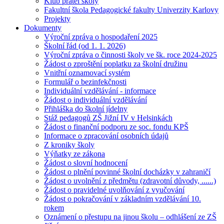
Klub přátel školy
Fakultní škola Pedagogické fakulty Univerzity Karlovy
Projekty
Dokumenty
Výroční zpráva o hospodaření 2025
Školní řád (od 1. 1. 2026)
Výroční zpráva o činnosti školy ve šk. roce 2024-2025
Žádost o zproštění poplatku za školní družinu
Vnitřní oznamovací systém
Formulář o bezinfekčnosti
Individuální vzdělávání - informace
Žádost o individuální vzdělávání
Přihláška do školní jídelny
Stáž pedagogů ZŠ Jižní IV v Helsinkách
Žádost o finanční podporu ze soc. fondu KPŠ
Informace o zpracování osobních údajů
Z kroniky školy
Výňatky ze zákona
Žádost o slovní hodnocení
Žádost o plnění povinné školní docházky v zahraničí
Žádost o uvolnění z předmětu (zdravotní důvody, ......)
Žádost o pravidelné uvolňování z vyučování
Žádost o pokračování v základním vzdělávání 10.
rokem
Oznámení o přestupu na jinou školu – odhlášení ze ZŠ