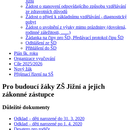
Jižní
Žádost o stanovení odpovídajícího způsobu vzdělávání
ze zdravotních důvodů
Žádost o přijetí k základnímu vzdělávání - diagnostický
pobyt
Žádost o uvolnění z výuky mimo prázdniny (dovolená,
rodinné záležitosti, .......)
Žádanka na čipy pro ŠD, Předávací protokol čipu ŠD
Odhlášení ze ŠD
Přihlášení do ŠD
Plán šk. roku
Organizace vyučování
Cíle 2025/2026
Nový žák
Přijímací řízení na SŠ
Pro budoucí žáky ZŠ Jižní a jejich
zákonné zástupce
Důležité dokumenty
Odklad – děti narozené do 31. 3. 2020
Odklad – děti narozené po 1. 4. 2020
Desatero pro rodiče