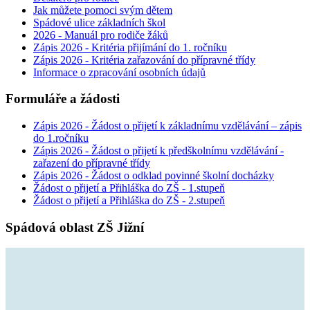
Jak můžete pomoci svým dětem
Spádové ulice základních škol
2026 - Manuál pro rodiče žáků
Zápis 2026 - Kritéria přijímání do 1. ročníku
Zápis 2026 - Kritéria zařazování do přípravné třídy
Informace o zpracování osobních údajů
Formuláře a žádosti
Zápis 2026 - Žádost o přijetí k základnímu vzdělávání – zápis
do 1.ročníku
Zápis 2026 - Žádost o přijetí k předškolnímu vzdělávání -
zařazení do přípravné třídy
Zápis 2026 - Žádost o odklad povinné školní docházky
Žádost o přijetí a Přihláška do ZŠ - 1.stupeň
Žádost o přijetí a Přihláška do ZŠ - 2.stupeň
Spádová oblast ZŠ Jižní