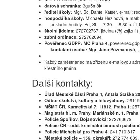
datová schránka:
3gu5m8k
ředitel školy:
Mgr. Bc. Daniel Kaiser, e-mail: redi
hospodářka školy:
Michaela Hezinová, e-mail: 
pokladní hodiny: Po, St — 7:30 — 8:30 a Út
školní jídelna:
272762767, jidelna (@) zsjizni (.
zubní ordinace:
272762094
Pověřenec GDPR: MČ Praha 4,
poverenec.gdp
kontaktní osoba: Mgr. Jana Pužmanová,
,
Každý zaměstnanec má zřízenu e-mailovou adresu 
křestního jména.
Další kontakty:
Úřad Městské části Praha 4, Antala Staška 2
Odbor školství, kultury a tělovýchovy
: 2611
MŠMT ČR, Karmelitská 7, 11812, Praha 1
: 25
Magistrát hl. m. Prahy, Mariánské n. 1, Praha
Policie Spořilov, Bojanovická
: 272763679
Policie ČR - odd. kriminální činnosti páchan
Policie Michelská pro Prahu 4
: 241 710 817
Městská policie – 156, okrskáři
: 272 774 009