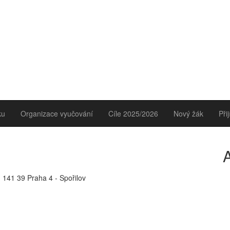
ku
Organizace vyučování
Cíle 2025/2026
Nový žák
Při
A
, 141 39 Praha 4 - Spořilov