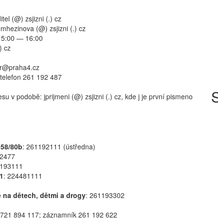
tel (@) zsjizni (.) cz
mhezinova (@) zsjizni (.) cz
 15:00 — 16:00
) cz
r@praha4.cz
 telefon 261 192 487
S
v podobě: jprijmeni (@) zsjizni (.) cz, kde j je první pismeno
058/80b
: 261192111 (ústředna)
92477
7193111
 1
: 224481111
é na dětech, dětmi a drogy
: 261193302
, 721 894 117; záznamník 261 192 622