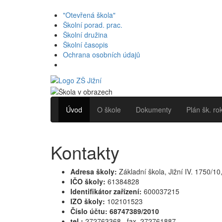
"Otevřená škola"
Školní porad. prac.
Školní družina
Školní časopis
Ochrana osobních údajů
Úvod
O škole
Dokumenty
Plán šk. ro
Kontakty
Adresa školy:
Základní škola, Jižní IV. 1750/10
IČO školy:
61384828
Identifikátor zařízení:
600037215
IZO školy:
102101523
Číslo účtu: 68747389/2010
tel.:
272763368 , fax. 272761887