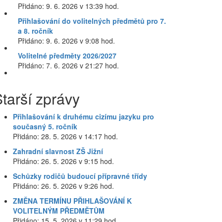
Přidáno: 9. 6. 2026 v 13:39 hod.
Přihlašování do volitelných předmětů pro 7.
a 8. ročník
Přidáno: 9. 6. 2026 v 9:08 hod.
Volitelné předměty 2026/2027
Přidáno: 7. 6. 2026 v 21:27 hod.
tarší zprávy
Přihlašování k druhému cizímu jazyku pro
současný 5. ročník
Přidáno: 28. 5. 2026 v 14:17 hod.
Zahradní slavnost ZŠ Jižní
Přidáno: 26. 5. 2026 v 9:15 hod.
Schůzky rodičů budoucí přípravné třídy
Přidáno: 26. 5. 2026 v 9:26 hod.
ZMĚNA TERMÍNU PŘIHLAŠOVÁNÍ K
VOLITELNÝM PŘEDMĚTŮM
Přidáno: 15. 5. 2026 v 11:29 hod.