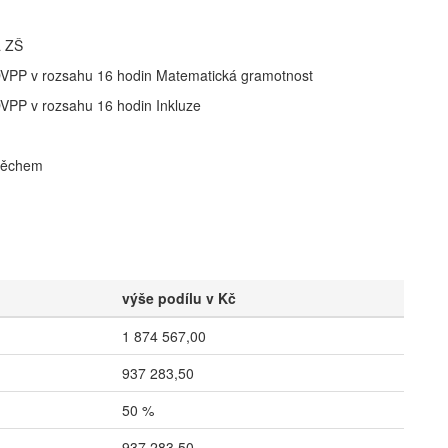
a ZŠ
 DVPP v rozsahu 16 hodin Matematická gramotnost
DVPP v rozsahu 16 hodin Inkluze
spěchem
výše podílu v Kč
1 874 567,00
937 283,50
50 %
937 283,50