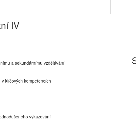
ní IV
S
árnímu a sekundárnímu vzdělávání
ků v klíčových kompetencích
zjednodušeného vykazování