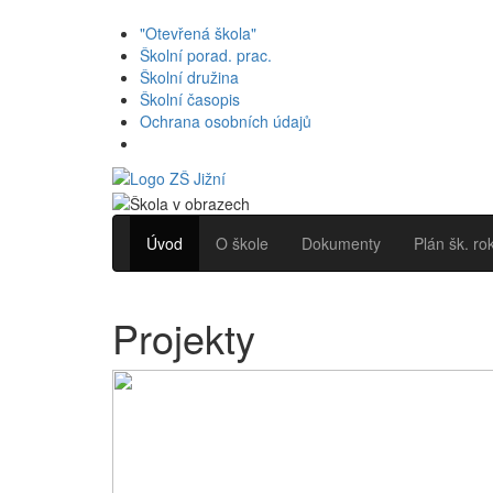
"Otevřená škola"
Školní porad. prac.
Školní družina
Školní časopis
Ochrana osobních údajů
Úvod
O škole
Dokumenty
Plán šk. ro
Projekty