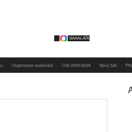
ku
Organizace vyučování
Cíle 2025/2026
Nový žák
Při
A