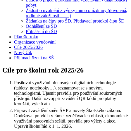
pobyt
Žádost o uvolnění z výuky mimo prázdniny (dovolená,
rodinné záležitosti, .......)
Žádanka na čipy pro ŠD, Předávací protokol čipu ŠD
Odhlášení ze ŠD
Přihlášení do ŠD
Plán šk. roku
Organizace vyučování
Cíle 2025/2026
Nový žák
Přijímací řízení na SŠ
Cíle pro školní rok 2025/26
Posilovat využívání přenosných digitálních technologie
(tablety, notebooky…), seznamovat se s novými
technologiemi. Ujasnit pravidla pro používání soukromých
přístrojů. Další rozvoj při zavádění QR kódů pro platby
kroužků, výletů atp.
Připravit zavádění změn ŠVP a novely Školského zákona.
Dodržovat pravidla v rámci vzdělávacích oblastí, ekonomické
využívání pracovních sešitů, pravidla pro výlety a akce.
Upravit školní řád k 1. 1. 2026.