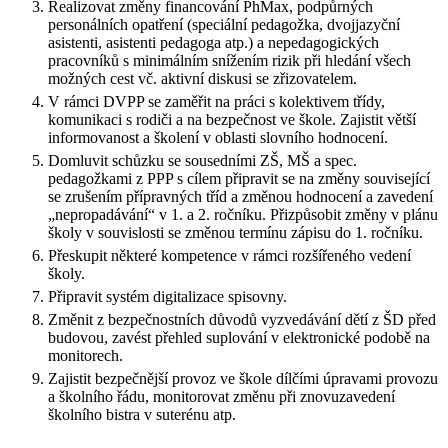
Realizovat změny financování PhMax, podpůrných
personálních opatření (speciální pedagožka, dvojjazyční
asistenti, asistenti pedagoga atp.) a nepedagogických
pracovníků s minimálním snížením rizik při hledání všech
možných cest vč. aktivní diskusi se zřizovatelem.
V rámci DVPP se zaměřit na práci s kolektivem třídy,
komunikaci s rodiči a na bezpečnost ve škole. Zajistit větší
informovanost a školení v oblasti slovního hodnocení.
Domluvit schůzku se sousedními ZŠ, MŠ a spec.
pedagožkami z PPP s cílem připravit se na změny související
se zrušením přípravných tříd a změnou hodnocení a zavedení
„nepropadávání“ v 1. a 2. ročníku. Přizpůsobit změny v plánu
školy v souvislosti se změnou termínu zápisu do 1. ročníku.
Přeskupit některé kompetence v rámci rozšířeného vedení
školy.
Připravit systém digitalizace spisovny.
Změnit z bezpečnostních důvodů vyzvedávání dětí z ŠD před
budovou, zavést přehled suplování v elektronické podobě na
monitorech.
Zajistit bezpečnější provoz ve škole dílčími úpravami provozu
a školního řádu, monitorovat změnu při znovuzavedení
školního bistra v suterénu atp.