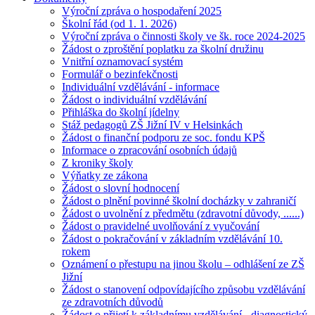
Výroční zpráva o hospodaření 2025
Školní řád (od 1. 1. 2026)
Výroční zpráva o činnosti školy ve šk. roce 2024-2025
Žádost o zproštění poplatku za školní družinu
Vnitřní oznamovací systém
Formulář o bezinfekčnosti
Individuální vzdělávání - informace
Žádost o individuální vzdělávání
Přihláška do školní jídelny
Stáž pedagogů ZŠ Jižní IV v Helsinkách
Žádost o finanční podporu ze soc. fondu KPŠ
Informace o zpracování osobních údajů
Z kroniky školy
Výňatky ze zákona
Žádost o slovní hodnocení
Žádost o plnění povinné školní docházky v zahraničí
Žádost o uvolnění z předmětu (zdravotní důvody, ......)
Žádost o pravidelné uvolňování z vyučování
Žádost o pokračování v základním vzdělávání 10.
rokem
Oznámení o přestupu na jinou školu – odhlášení ze ZŠ
Jižní
Žádost o stanovení odpovídajícího způsobu vzdělávání
ze zdravotních důvodů
Žádost o přijetí k základnímu vzdělávání - diagnostický