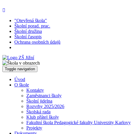
"Otevřená škola"
Školní porad. prac.
Školní družina
Školní časopis
Ochrana osobních údajů
Toggle navigation
Úvod
O škole
Kontakty
Zaměstnanci školy
Školní jidelna
Rozvrhy 2025/2026
Školská rada
Klub přátel školy
Fakultní škola Pedagogické fakulty Univerzity Karlovy
Projekty
Dokumenty